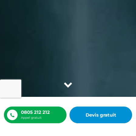
0805 212 212
Devis gratuit
ACCUEIL
AJOUTER UN AVIS
Appel gratuit