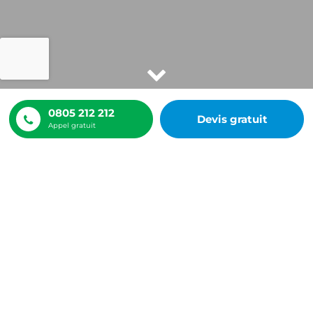
0805 212 212
Devis gratuit
Appel gratuit
ACCUEIL
TRAVAUX INTÉRIEURS
Prendre soin de l'extérieur de son habitation c'est
important, mais avez-vous pensé aux travaux
d'intérieurs de votre maison ? Redonnez un coup de
neuf à une pièce avec la
peinture des murs intérieurs
,
l'
habillage d'escaliers
, l'entretien de ventilation...
Découvrez ici l'ensemble des prestations pour
améliorer l'intérieur de votre habitat. Demandez votre