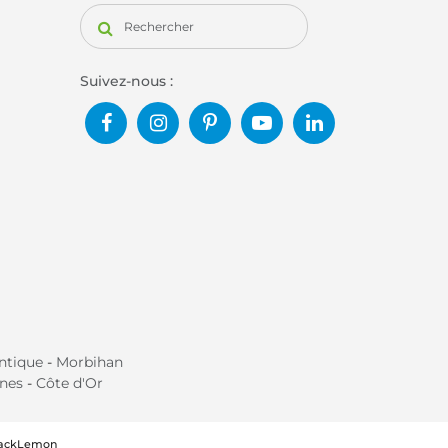
Suivez-nous :
antique
-
Morbihan
ines
-
Côte d'Or
BlackLemon