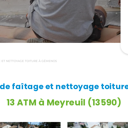
E ET NETTOYAGE TOITURE À GÉMENOS
de faîtage et nettoyage toitu
13 ATM à Meyreuil (13590)