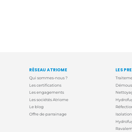
RÉSEAU ATRIOME
LES PR
Qui sommes-nous ?
Traitem
Les certifications
Démouss
Les engagements
Nettoyag
Les sociétés Atriome
Hydrofug
Le blog
Réfectio
Offre de parrainage
Isolatio
Hydrofu
Ravalem