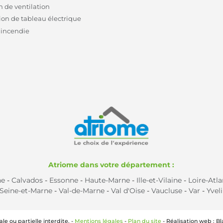
n de ventilation
on de tableau électrique
 incendie
Atriome dans votre département :
ne
-
Calvados
-
Essonne
-
Haute-Marne
-
Ille-et-Vilaine
-
Loire-Atl
Seine-et-Marne
-
Val-de-Marne
-
Val d'Oise
-
Vaucluse
-
Var
-
Yvel
le ou partielle interdite. -
Mentions légales
-
Plan du site
- Réalisation web : 