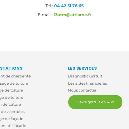
Tél :
04 42 51 76 65
E-mail :
13atm@atriome.fr
ESTATIONS
LES SERVICES
ent de charpente
Diagnostic Gratuit
age de toiture
Les aides financières
e de toiture
Nous contacter
e de toiture
Devis gratuit en 48h
n de toiture
n des combles
ge de façade
ent de façade