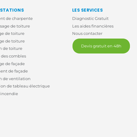
ESTATIONS
LES SERVICES
ent de charpente
Diagnostic Gratuit
age de toiture
Les aides financières
e de toiture
Nous contacter
e de toiture
Devis gratuit en 48h
n de toiture
n des combles
ge de façade
ent de façade
n de ventilation
on de tableau électrique
 incendie