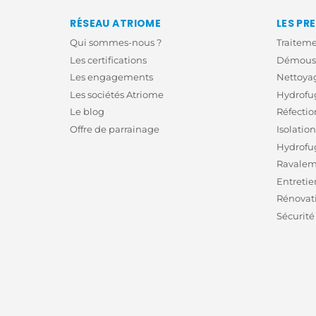
RÉSEAU ATRIOME
LES PR
Qui sommes-nous ?
Traitem
Les certifications
Démouss
Les engagements
Nettoyag
Les sociétés Atriome
Hydrofug
Le blog
Réfectio
Offre de parrainage
Isolatio
Hydrofu
Ravalem
Entretie
Rénovati
Sécurité