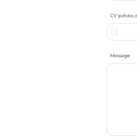
CV
(pdf,doc,
Message