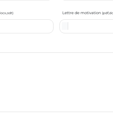
Lettre de motivation
docx,odt)
(pdf,d