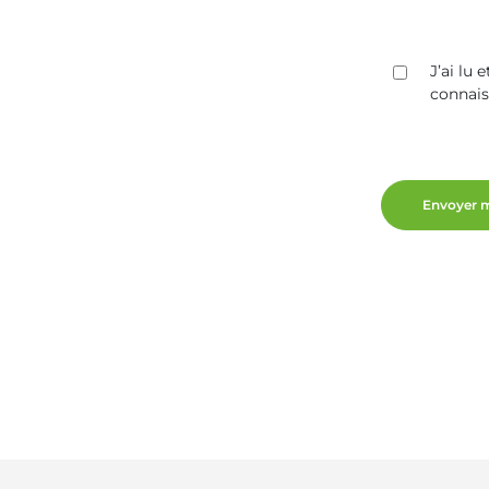
J’ai lu
connai
Envoyer 