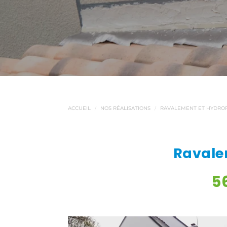
ACCUEIL
NOS RÉALISATIONS
RAVALEMENT ET HYDROF
Ravale
5