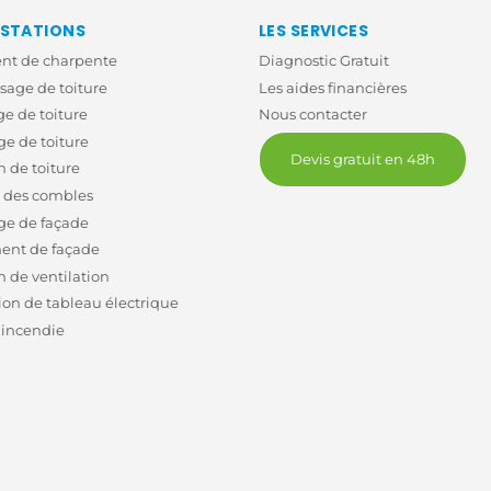
ESTATIONS
LES SERVICES
ent de charpente
Diagnostic Gratuit
age de toiture
Les aides financières
e de toiture
Nous contacter
e de toiture
Devis gratuit en 48h
n de toiture
n des combles
ge de façade
ent de façade
n de ventilation
on de tableau électrique
 incendie