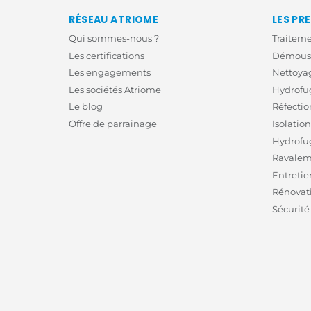
RÉSEAU ATRIOME
LES PR
Qui sommes-nous ?
Traitem
Les certifications
Démouss
Les engagements
Nettoyag
Les sociétés Atriome
Hydrofug
Le blog
Réfectio
Offre de parrainage
Isolatio
Hydrofu
Ravalem
Entretie
Rénovati
Sécurité