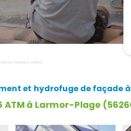
UGE DE FAÇADE À LORIENT
ment et hydrofuge de façade à 
6 ATM à Larmor-Plage (5626