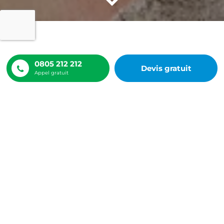
ACCUEIL
NOS RÉALISATIONS
NETTOYAGE DE TOITURE BARENTIN
0805 212 212
Devis gratuit
Appel gratuit
Nettoyage de toiture Barentin
14 ATM à Saint-Désir (14100)